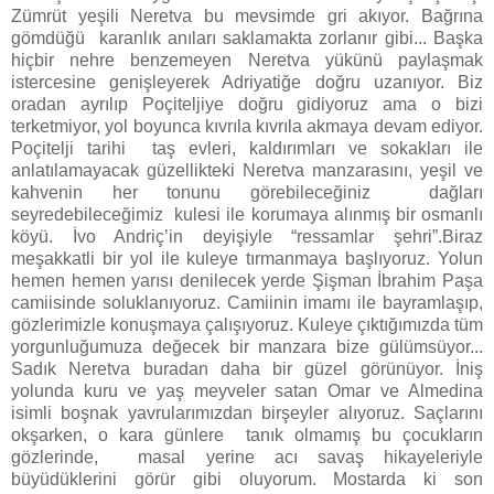
Zümrüt yeşili Neretva bu mevsimde gri akıyor. Bağrına
gömdüğü karanlık anıları saklamakta zorlanır gibi... Başka
hiçbir nehre benzemeyen Neretva yükünü paylaşmak
istercesine genişleyerek Adriyatiğe doğru uzanıyor. Biz
oradan ayrılıp Poçiteljiye doğru gidiyoruz ama o bizi
terketmiyor, yol boyunca kıvrıla kıvrıla akmaya devam ediyor.
Poçitelji tarihi taş evleri, kaldırımları ve sokakları ile
anlatılamayacak güzellikteki Neretva manzarasını, yeşil ve
kahvenin her tonunu görebileceğiniz dağları
seyredebileceğimiz kulesi ile korumaya alınmış bir osmanlı
köyü. İvo Andriç’in deyişiyle “ressamlar şehri”.Biraz
meşakkatli bir yol ile kuleye tırmanmaya başlıyoruz. Yolun
hemen hemen yarısı denilecek yerde Şişman İbrahim Paşa
camiisinde soluklanıyoruz. Camiinin imamı ile bayramlaşıp,
gözlerimizle konuşmaya çalışıyoruz. Kuleye çıktığımızda tüm
yorgunluğumuza değecek bir manzara bize gülümsüyor...
Sadık Neretva buradan daha bir güzel görünüyor. İniş
yolunda kuru ve yaş meyveler satan Omar ve Almedina
isimli boşnak yavrularımızdan birşeyler alıyoruz. Saçlarını
okşarken, o kara günlere tanık olmamış bu çocukların
gözlerinde, masal yerine acı savaş hikayeleriyle
büyüdüklerini görür gibi oluyorum. Mostarda ki son