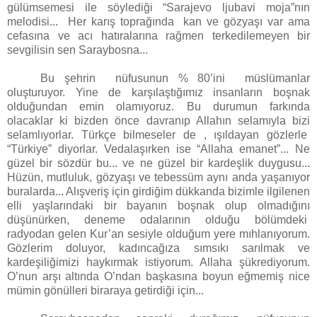
gülümsemesi ile söylediği “Sarajevo ljubavi moja”nın
melodisi... Her karış toprağında kan ve gözyaşı var ama
cefasına ve acı hatıralarına rağmen terkedilemeyen bir
sevgilisin sen Saraybosna...
Bu şehrin nüfusunun % 80’ini müslümanlar
oluşturuyor. Yine de karşılaştığımız insanların boşnak
olduğundan emin olamıyoruz. Bu durumun farkında
olacaklar ki bizden önce davranıp Allahın selamıyla bizi
selamlıyorlar. Türkçe bilmeseler de , ışıldayan gözlerle
“Türkiye” diyorlar. Vedalaşırken ise “Allaha emanet”... Ne
güzel bir sözdür bu... ve ne güzel bir kardeşlik duygusu...
Hüzün, mutluluk, gözyaşı ve tebessüm aynı anda yaşanıyor
buralarda... Alışveriş için girdiğim dükkanda bizimle ilgilenen
elli yaşlarındaki bir bayanın boşnak olup olmadığını
düşünürken, deneme odalarının olduğu bölümdeki
radyodan gelen Kur’an sesiyle olduğum yere mıhlanıyorum.
Gözlerim doluyor, kadıncağıza sımsıkı sarılmak ve
kardeşiliğimizi haykırmak istiyorum. Allaha şükrediyorum.
O’nun arşı altında O’ndan başkasına boyun eğmemiş nice
mümin gönülleri biraraya getirdiği için...