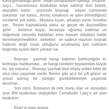
kana gömüldüğü şehir. İnsan olmayanların işlediği “insanlık”
suçu... Savunmasız buldukları köye saldırıp ikisi bebek,
otuzaltısı kadın yüzonaltı boşnağı köyün camisinde
yakanlar var sonra... Ahmiç sülalesini ve adını bilmediğimiz
nicelerini yok eden... Mostara kıyan, arkadan vuran hırvatlar
var... Resmi kaynaklarda daha az geçse de ikiyüzellibin
şehit , binlerce kayıp, tecavüze uğramış kadınlar ve
doğurmak zorunda kaldıkları ama masum oldukları halde
benimseyemedikleri bebekler ve sadece mazlum boşnak
halkının değil insan olduğunu unutmamış tüm halkların
bağrında açılan derin yaralar var.
Bosnayı yazmak hangi kalemin bahtsızlığıdır ki;
kırılmaya mahkumdur... ve hangi cümleler boylarından büyük
bu işe soyunur... Bosnayı yazmak diye birşey yoktur belki de
olsa olsa yaşamak vardır. Benim gibi aciz bir çift gözün ve
yosun tutmuş bir yüreğin görebildikleriyle yaşamak
denilirse...
Son sözü Bosnanın ilk milli marşı olan ve sonradan
yine BM tarafından değiştirilen Cemaludin Latiç’e ait şiire
bırakalım:
Allah’ın mavi arşına,