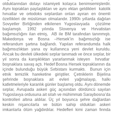
olduklarından dolayı islamiyeti kolayca benimsemişlerdir.
Aynı toprakları paylaştıkları ve aynı ırktan geldikleri katolik
hırvatlar ve ortodoks sırplardan onları ayıran en önemli
özellikleri de müslüman olmalarıdır. 1990lı yıllarda dağılan
Sovyetler Birliğinden etkilenen Yugoslavyada çözülme
başlamıştı. 1992 yılında Slovenya ve Hırvatistan
bağımsızlığını ilan etmiş, AB ile BM tarafından tanınmıştı.
Makedonya ve Bosna –Hersek’in bağımsızlığı ise
referandum şartına bağlandı. Yapılan referandumda halk
bağımsızlıktan yana oy kullanınca yeni devlet kuruldu.
Ancak bu devleti ülkedeki sırplar tanımadı ve önce sırplar, bir
yıl sonra da karışıklıktan yararlanmak isteyen hırvatlar
boşnaklara savaş açtı. Hedef Bosna Hersek topraklarının da
içinde bulunduğu büyük Sırbistanı kurmaktı. Bunun için
etnik temizlik hareketine giriştiler. Çetniklerin Bijelina
şehrinde boşnaklara ait evleri yağmalayıp, halkı
katletmeleriyle karanlık günler başlamış oldu. Aynı dönemde
sırplar, Avrupada askeri güç açısından dördüncü sayılan
Yugoslavya ordusuna ait silah ve mühimmatı Saraybosna’da
kontrolleri altına aldılar. Üç yıl boyunca şehre dağlardan
keskin nişancılarla ve bütün sahip oldukları askeri
imkanlarla ölüm yağdırdılar. Hedefleri kimi zaman fırında