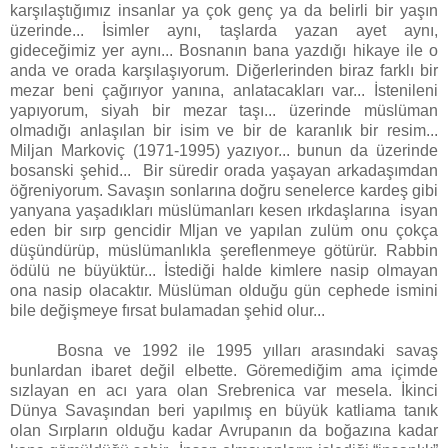
karşılaştığımız insanlar ya çok genç ya da belirli bir yaşın
üzerinde... İsimler aynı, taşlarda yazan ayet aynı,
gideceğimiz yer aynı... Bosnanın bana yazdığı hikaye ile o
anda ve orada karşılaşıyorum. Diğerlerinden biraz farklı bir
mezar beni çağırıyor yanına, anlatacakları var... İstenileni
yapıyorum, siyah bir mezar taşı... üzerinde müslüman
olmadığı anlaşılan bir isim ve bir de karanlık bir resim...
Miljan Markoviç (1971-1995) yazıyor... bunun da üzerinde
bosanski şehid... Bir süredir orada yaşayan arkadaşımdan
öğreniyorum. Savaşın sonlarına doğru senelerce kardeş gibi
yanyana yaşadıkları müslümanları kesen ırkdaşlarına isyan
eden bir sırp gencidir Mljan ve yapılan zulüm onu çokça
düşündürüp, müslümanlıkla şereflenmeye götürür. Rabbin
ödülü ne büyüktür... İstediği halde kimlere nasip olmayan
ona nasip olacaktır. Müslüman olduğu gün cephede ismini
bile değişmeye fırsat bulamadan şehid olur...
Bosna ve 1992 ile 1995 yılları arasındaki savaş
bunlardan ibaret değil elbette. Göremediğim ama içimde
sızlayan en acı yara olan Srebrenica var mesela. İkinci
Dünya Savaşından beri yapılmış en büyük katliama tanık
olan Sırpların olduğu kadar Avrupanın da boğazına kadar