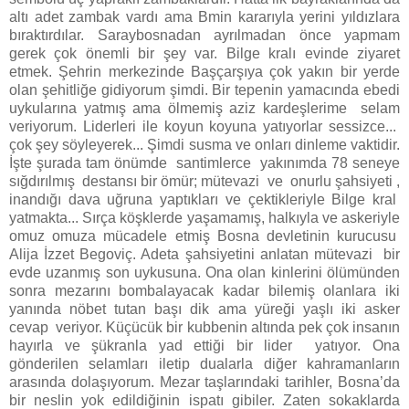
altı adet zambak vardı ama Bmin kararıyla yerini yıldızlara
bıraktırdılar. Saraybosnadan ayrılmadan önce yapmam
gerek çok önemli bir şey var. Bilge kralı evinde ziyaret
etmek. Şehrin merkezinde Başçarşıya çok yakın bir yerde
olan şehitliğe gidiyorum şimdi. Bir tepenin yamacında ebedi
uykularına yatmış ama ölmemiş aziz kardeşlerime selam
veriyorum. Liderleri ile koyun koyuna yatıyorlar sessizce...
çok şey söyleyerek... Şimdi susma ve onları dinleme vaktidir.
İşte şurada tam önümde santimlerce yakınımda 78 seneye
sığdırılmış destansı bir ömür; mütevazi ve onurlu şahsiyeti ,
inandığı dava uğruna yaptıkları ve çektikleriyle Bilge kral
yatmakta... Sırça köşklerde yaşamamış, halkıyla ve askeriyle
omuz omuza mücadele etmiş Bosna devletinin kurucusu
Alija İzzet Begoviç. Adeta şahsiyetini anlatan mütevazi bir
evde uzanmış son uykusuna. Ona olan kinlerini ölümünden
sonra mezarını bombalayacak kadar bilemiş olanlara iki
yanında nöbet tutan başı dik ama yüreği yaşlı iki asker
cevap veriyor. Küçücük bir kubbenin altında pek çok insanın
hayırla ve şükranla yad ettiği bir lider yatıyor. Ona
gönderilen selamları iletip dualarla diğer kahramanların
arasında dolaşıyorum. Mezar taşlarındaki tarihler, Bosna’da
bir neslin yok edildiğinin ispatı gibiler. Zaten sokaklarda