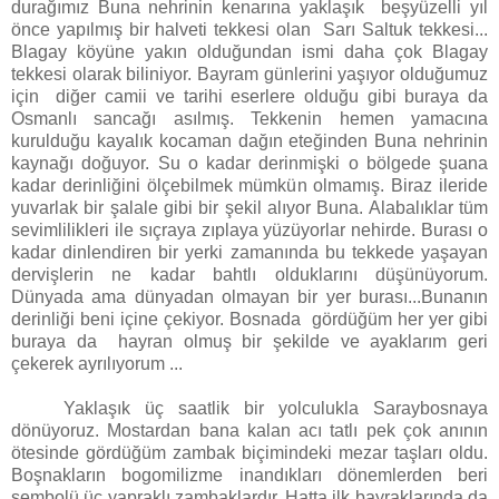
durağımız Buna nehrinin kenarına yaklaşık beşyüzelli yıl
önce yapılmış bir halveti tekkesi olan Sarı Saltuk tekkesi...
Blagay köyüne yakın olduğundan ismi daha çok Blagay
tekkesi olarak biliniyor. Bayram günlerini yaşıyor olduğumuz
için diğer camii ve tarihi eserlere olduğu gibi buraya da
Osmanlı sancağı asılmış. Tekkenin hemen yamacına
kurulduğu kayalık kocaman dağın eteğinden Buna nehrinin
kaynağı doğuyor. Su o kadar derinmişki o bölgede şuana
kadar derinliğini ölçebilmek mümkün olmamış. Biraz ileride
yuvarlak bir şalale gibi bir şekil alıyor Buna. Alabalıklar tüm
sevimlilikleri ile sıçraya zıplaya yüzüyorlar nehirde. Burası o
kadar dinlendiren bir yerki zamanında bu tekkede yaşayan
dervişlerin ne kadar bahtlı olduklarını düşünüyorum.
Dünyada ama dünyadan olmayan bir yer burası...Bunanın
derinliği beni içine çekiyor. Bosnada gördüğüm her yer gibi
buraya da hayran olmuş bir şekilde ve ayaklarım geri
çekerek ayrılıyorum ...
Yaklaşık üç saatlik bir yolculukla Saraybosnaya
dönüyoruz. Mostardan bana kalan acı tatlı pek çok anının
ötesinde gördüğüm zambak biçimindeki mezar taşları oldu.
Boşnakların bogomilizme inandıkları dönemlerden beri
sembolü üç yapraklı zambaklardır. Hatta ilk bayraklarında da