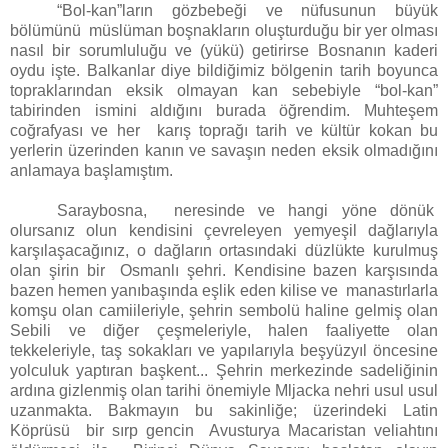
“Bol-kan”ların gözbebeği ve nüfusunun büyük
bölümünü müslüman boşnakların oluşturduğu bir yer olması
nasıl bir sorumluluğu ve (yükü) getirirse Bosnanın kaderi
oydu işte. Balkanlar diye bildiğimiz bölgenin tarih boyunca
topraklarından eksik olmayan kan sebebiyle “bol-kan”
tabirinden ismini aldığını burada öğrendim. Muhteşem
coğrafyası ve her karış toprağı tarih ve kültür kokan bu
yerlerin üzerinden kanın ve savaşın neden eksik olmadığını
anlamaya başlamıştım.
Saraybosna, neresinde ve hangi yöne dönük
olursanız olun kendisini çevreleyen yemyeşil dağlarıyla
karşılaşacağınız, o dağların ortasındaki düzlükte kurulmuş
olan şirin bir Osmanlı şehri. Kendisine bazen karşısında
bazen hemen yanıbaşında eşlik eden kilise ve manastırlarla
komşu olan camiileriyle, şehrin sembolü haline gelmiş olan
Sebili ve diğer çeşmeleriyle, halen faaliyette olan
tekkeleriyle, taş sokakları ve yapılarıyla beşyüzyıl öncesine
yolculuk yaptıran başkent... Şehrin merkezinde sadeliğinin
ardına gizlenmiş olan tarihi önemiyle Mljacka nehri usul usul
uzanmakta. Bakmayın bu sakinliğe; üzerindeki Latin
Köprüsü bir sırp gencin Avusturya Macaristan veliahtını