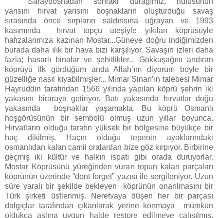
Saraybosnadan sonraki durağımız, nüfusunun
yarısını hırvat yarısını boşnakların oluşturduğu savaş
sırasında önce sırpların saldırısına uğrayan ve 1993
kasımında hırvat topçu ateşiyle yıkılan köprüsüyle
hafızalarımıza kazınan Mostar...Güneye doğru indiğimizden
burada daha ılık bir hava bizi karşılıyor. Savaşın izleri daha
fazla; hasarlı binalar ve şehitlikler... Gökkuşağını andıran
köprüyü ilk gördüğüm anda Allah’ım diyorum böyle bir
güzelliğe nasıl kıyabilmişler... Mimar Sinan’ın talebesi Mimar
Hayruddin tarafından 1566 yılında yapılan köprü şehrin iki
yakasını biraraya getiriyor. Batı yakasında hırvatlar doğu
yakasında boşnaklar yaşamakta. Bu köprü Osmanlı
hoşgörüsünün bir sembolü olmuş uzun yıllar boyunca.
Hırvatların olduğu tarafın yüksek bir bölgesine büyükçe bir
haç dikilmiş. Haçın olduğu tepenin ayaklarındaki
osmanlıdan kalan camii oralardan bize göz kırpıyor. Birbirine
geçmiş iki kültür ve halkın ispatı gibi orada duruyorlar.
Mostar Köprüsünü yüreğinden vuran topun kalan parçaları
köprünün üzerinde “dont forget” yazısı ile sergileniyor. Uzun
süre yaralı bir şekilde bekleyen köprünün onarılmasını bir
Türk şirketi üstlenmiş. Neretvaya düşen her bir parçası
dalgıçlar tarafından çıkarılarak yerine konmaya mümkün
oldukça aslına uygun halde restore edilmeye çalışılmış.