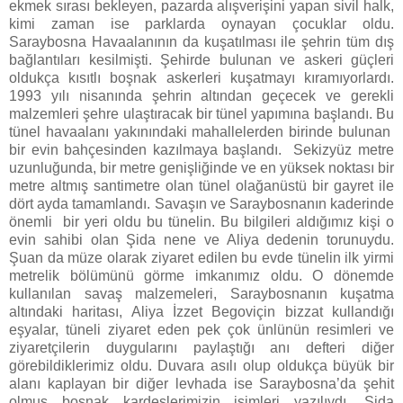
ekmek sırası bekleyen, pazarda alışverişini yapan sivil halk,
kimi zaman ise parklarda oynayan çocuklar oldu.
Saraybosna Havaalanının da kuşatılması ile şehrin tüm dış
bağlantıları kesilmişti. Şehirde bulunan ve askeri güçleri
oldukça kısıtlı boşnak askerleri kuşatmayı kıramıyorlardı.
1993 yılı nisanında şehrin altından geçecek ve gerekli
malzemleri şehre ulaştıracak bir tünel yapımına başlandı. Bu
tünel havaalanı yakınındaki mahallelerden birinde bulunan
bir evin bahçesinden kazılmaya başlandı. Sekizyüz metre
uzunluğunda, bir metre genişliğinde ve en yüksek noktası bir
metre altmış santimetre olan tünel olağanüstü bir gayret ile
dört ayda tamamlandı. Savaşın ve Saraybosnanın kaderinde
önemli bir yeri oldu bu tünelin. Bu bilgileri aldığımız kişi o
evin sahibi olan Şida nene ve Aliya dedenin torunuydu.
Şuan da müze olarak ziyaret edilen bu evde tünelin ilk yirmi
metrelik bölümünü görme imkanımız oldu. O dönemde
kullanılan savaş malzemeleri, Saraybosnanın kuşatma
altındaki haritası, Aliya İzzet Begoviçin bizzat kullandığı
eşyalar, tüneli ziyaret eden pek çok ünlünün resimleri ve
ziyaretçilerin duygularını paylaştığı anı defteri diğer
görebildiklerimiz oldu. Duvara asılı olup oldukça büyük bir
alanı kaplayan bir diğer levhada ise Saraybosna’da şehit
olmuş boşnak kardeşlerimizin isimleri yazılıydı. Şida