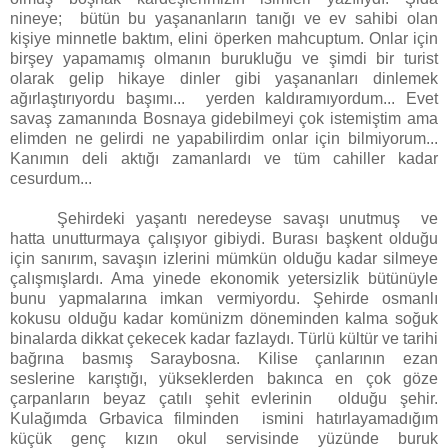
nineye; bütün bu yaşananların tanığı ve ev sahibi olan
kişiye minnetle baktım, elini öperken mahcuptum. Onlar için
birşey yapamamış olmanın burukluğu ve şimdi bir turist
olarak gelip hikaye dinler gibi yaşananları dinlemek
ağırlaştırıyordu başımı... yerden kaldıramıyordum... Evet
savaş zamanında Bosnaya gidebilmeyi çok istemiştim ama
elimden ne gelirdi ne yapabilirdim onlar için bilmiyorum...
Kanımın deli aktığı zamanlardı ve tüm cahiller kadar
cesurdum...
Şehirdeki yaşantı neredeyse savaşı unutmuş ve
hatta unutturmaya çalışıyor gibiydi. Burası başkent olduğu
için sanırım, savaşın izlerini mümkün olduğu kadar silmeye
çalışmışlardı. Ama yinede ekonomik yetersizlik bütünüyle
bunu yapmalarına imkan vermiyordu. Şehirde osmanlı
kokusu olduğu kadar komünizm döneminden kalma soğuk
binalarda dikkat çekecek kadar fazlaydı. Türlü kültür ve tarihi
bağrına basmış Saraybosna. Kilise çanlarının ezan
seslerine karıştığı, yükseklerden bakınca en çok göze
çarpanların beyaz çatılı şehit evlerinin olduğu şehir.
Kulağımda Grbavica filminden ismini hatırlayamadığım
küçük genç kızın okul servisinde yüzünde buruk