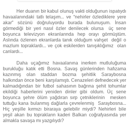
Her duanın bir kabul olunuş vakti olduğunun ispatıydı
havaalanındaki tatlı telaşım... ve “nehirler özlediklere yere
akar” sözünü doğruluyordu burada bulunuşum. İnsan
görmediği bir yeri nasıl özler denilecek olursa üç sene
boyunca televizyon ekranlarında hep orayı görmüştüm.
Aslında özlenen ekranlarda tanık olduğum vahşet değil o
mazlum topraklardı... ve çok eskilerden tanışıklığımız olan
canlardı...
Daha uçağımız havaalanına inerken mutluluğuma
burukluğu katık etti Bosna. Savaş günlerinden hafızama
kazınmış olan staddan bozma şehitlik Saraybosna
halkından önce beni karşılamıştı. Cenazeleri defnedecek yer
kalmadığından bir futbol sahasının bağrına şehit tohumlar
ekildiği haberlerini yeniden dinler gibi oldum. Üç sene
boyunca şehre ölüm yağdıran sırp çetniklerinin mesken
tuttuğu kana bulanmış dağlarla çevrelenmiş Saraybosna...
Hiç yeşille kırmızı biraraya gelebilir miydi? Nehirleri bile
yeşil akan bu toprakların kaderi Balkan coğrafyasında yer
almakla savaşa mı yazgılıydı?