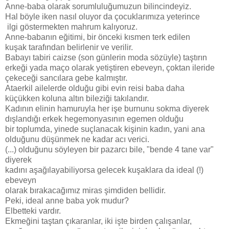
Anne-baba olarak sorumluluğumuzun bilincindeyiz.
Hal böyle iken nasıl oluyor da çocuklarımıza yeterince
ilgi göstermekten mahrum kalıyoruz.
Anne-babanın eğitimi, bir önceki kısmen terk edilen
kuşak tarafından belirlenir ve verilir.
Babayı tabiri caizse (son günlerin moda sözüyle) taştırın
erkeği yada maço olarak yetiştiren ebeveyn, çoktan ileride
çekeceği sancılara gebe kalmıştır.
Ataerkil ailelerde olduğu gibi evin reisi baba daha
küçükken koluna altın bileziği takılandır.
Kadının elinin hamuruyla her işe burnunu sokma diyerek
dışlandığı erkek hegemonyasının egemen olduğu
bir toplumda, yinede suçlanacak kişinin kadın, yani ana
olduğunu düşünmek ne kadar acı verici.
(...) olduğunu söyleyen bir pazarcı bile, "bende 4 tane var"
diyerek
kadını aşağılayabiliyorsa gelecek kuşaklara da ideal (!)
ebeveyn
olarak bırakacağımız miras şimdiden bellidir.
Peki, ideal anne baba yok mudur?
Elbetteki vardır.
Ekmeğini taştan çıkaranlar, iki işte birden çalışanlar,