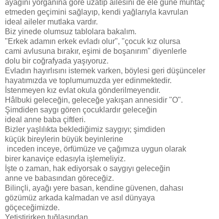
ayağını yorganına göre uzatıp ailesini de ele güne muhtaç
etmeden geçimini sağlayıp, kendi yağlarıyla kavrulan
ideal aileler mutlaka vardır.
Biz yinede olumsuz tablolara bakalım.
"Erkek adamın erkek evladı olur", "çocuk kız olursa
cami avlusuna bırakır, eşimi de boşanırım" diyenlerle
dolu bir coğrafyada yaşıyoruz.
Evladın hayırlısını istemek varken, böylesi geri düşünceler
hayatımızda ve toplumumuzda yer edinmektedir.
İstenmeyen kız evlat okula gönderilmeyendir.
Hâlbuki geleceğin, geleceğe yakışan annesidir "O".
Şimdiden saygı gören çocuklardır geleceğin
ideal anne baba çiftleri.
Bizler yaşlılıkta beklediğimiz saygıyı; şimdiden
küçük bireylerin büyük beyinlerine
inceden inceye, örfümüze ve çağımıza uygun olarak
birer kanaviçe edasıyla işlemeliyiz.
İşte o zaman, hak ediyorsak o saygıyı geleceğin
anne ve babasından göreceğiz.
Bilinçli, ayağı yere basan, kendine güvenen, dahası
gözümüz arkada kalmadan ve asıl dünyaya
göçeceğimizde.
Yetiştirirken tuğlasından,