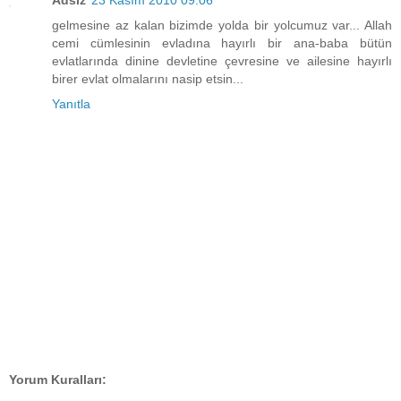
Adsız
23 Kasım 2010 09:06
gelmesine az kalan bizimde yolda bir yolcumuz var... Allah
cemi cümlesinin evladına hayırlı bir ana-baba bütün
evlatlarında dinine devletine çevresine ve ailesine hayırlı
birer evlat olmalarını nasip etsin...
Yanıtla
Yorum Kuralları: