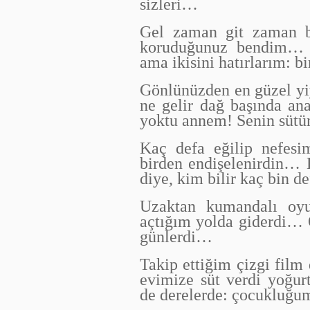
sizleri…
Gel zaman git zaman b
koruduğunuz bendim… B
ama ikisini hatırlarım: b
Gönlünüzden en güzel yi
ne gelir dağ başında an
yoktu annem! Senin sütü
Kaç defa eğilip nefesim
birden endişelenirdin… 
diye, kim bilir kaç bin d
Uzaktan kumandalı oyu
açtığım yolda giderdi… 
günlerdi…
Takip ettiğim çizgi film
evimize süt verdi yoğur
de derelerde: çocukluğum