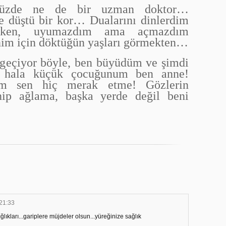
müzde ne de bir uzman doktor…
e düştü bir kor… Dualarını dinlerdim
arken, uyumazdım ama açmazdım
nim için döktüğün yaşları görmekten…
 geçiyor böyle, ben büyüdüm ve şimdi
n hala küçük çocuğunum ben anne!
um sen hiç merak etme! Gözlerin
nip ağlama, başka yerde değil beni
21:33
ığlıkları...gariplere müjdeler olsun...yüreğinize sağlık