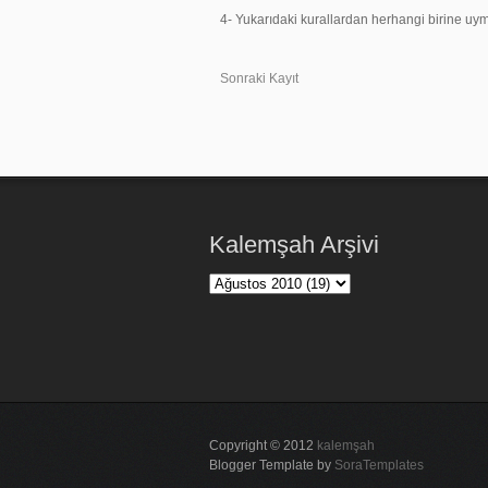
4- Yukarıdaki kurallardan herhangi birine 
Sonraki Kayıt
Kalemşah Arşivi
Copyright © 2012
kalemşah
Blogger Template by
SoraTemplates