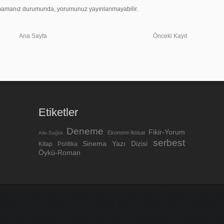
uymamanız durumunda, yorumunuz yayınlanmayabilir.
Ana Sayfa
Önceki Kayıt
Etiketler
Deneme
Fikir-Yorum
Ekonomi-İktisat
Aile-Sağlık
serbest
Sinema
Yazı Dizisi
Kitap
Politika
Öykü-Roman