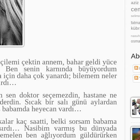
azi
cem
selimo
fatm
kübr
nasu
osma
Ab
ilemi çektin annem, bahar geldi yüce
… Ben senin karnında büyüyordum
K
a için daha çok yanardı; bilemem neler
tardı…
 sen doktor seçemezdin, hastane ne
 derdin.
Sıcak bir salı günü aylardan
laş babamda heyecan vardı…
lar kaç saatti, belki sorsam babama
sırdı… Nasibim varmış bu dünyada
temelen ben ağlıyordum güldürürken