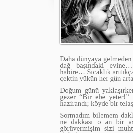
Daha dünyaya gelmeden ç
dağ başındaki evine
habire… Sıcaklık arttıkç
çektin yükün her gün ar
Doğum günü yaklaşırken
gezer “Bir ebe yeter!”
hazirandı; köyde bir te
Sormadım bilemem dakka
ne dakkası o an bir a
görüvermişim sizi muh