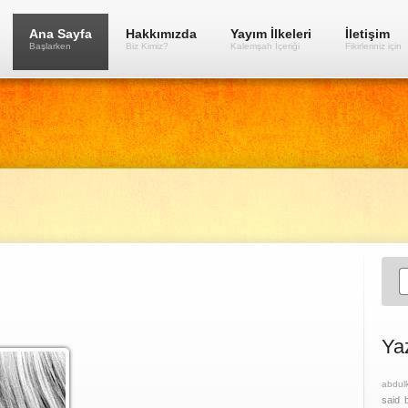
Ana Sayfa
Hakkımızda
Yayım İlkeleri
İletişim
Başlarken
Biz Kimiz?
Kalemşah İçeriği
Fikirleriniz için
Ya
abdul
said 