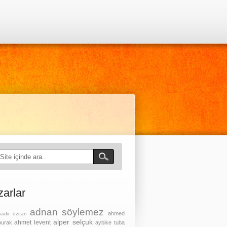
zarlar
adnan söylemez
ahmed
kadir özcan
alper selçuk
ahmet levent
burak
aybike tuba