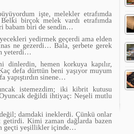
üyüyordum işte, melekler etrafımda
elki birçok melek vardı etrafımda
iri babam biri de sendin…
yecekleri yedirmek geçerdi ama elden
anas ne gezerdi… Bala, şerbete gerek
n yeterdi…
i dinlerdin, hemen korkuya kapılır,
Kaç defa dürttün beni yaşıyor muyum
efa yapıştırdın sinene…
ncak istemezdim; iki kibrit kutusu
Oyuncak değildi ihtiyaç: Neşeli mutlu
 değil; damdaki ineklerdi. Çünkü onlar
t getirdi. Kimi zaman dağlarda bazen
 geçti yeşillikler içinde…