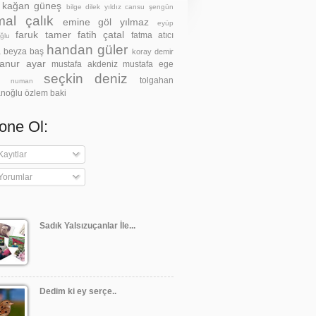
z kağan güneş
bilge dilek yıldız
cansu şengün
al çalık
emine göl yılmaz
eyüp
faruk tamer
fatih çatal
fatma atıcı
ğlu
handan güler
a beyza baş
koray demir
anur ayar
mustafa akdeniz
mustafa ege
seçkin deniz
tolgahan
h numan
noğlu
özlem baki
one Ol:
ayıtlar
Yorumlar
Sadık Yalsızuçanlar İle...
Dedim ki ey serçe..