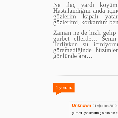
Ne ilaç vardı köyü
Hastalandığım anda için
gözlerim kapalı yat
gözlerimi, korkardım be
Zaman ne de hızlı gelip
gurbet ellerde… Seni
Terliyken su içmiyor
göremediğinde hüzünle
gönlünde ara…
1 yorum:
Unknown
21 Ağustos 2010 
gurbeti içselleştirmiş bir kalbin ç