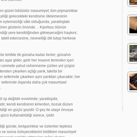
 en güzel ödülüdür masumiyet; tüm pişmanlıklar
 iyiliği gelecekteki kendisine ötelemesinin
 eylemsizliği vâki olduğunda, yaratılıştaki
r gören gözlerin önünde… Kıpırtısız ölünün
ediği yere kendiliğinden gitmeyeceğini haykırır;
taklit edercesine, nesnelliği dik tutup herkese
e birlikte ilk günaha kadar ilerler; günahın
ı aşar gider, gelir her insanın teninden içeri
i cennete yahut cehenneme çizilen yol çizgisi
enden çıkarken açtığı yarık, takribi bir
 seferinde çıkarken aynı yarıktan çıkacaktır; her
her seferinde dışarıda daha çok masumiyet
.
şi değildir evvelinde; yaratılışıdır,
şidir; kendi kendisinin kirlerden, bozuk düzen
ldiği en güçlü şeyidir. O şey ile ulaşır önceye
gücü kullanabildiği sürece, iyidir.
i günde, kırılganlıklar ve özlemler tepkisiz
rı ve sonra özleyeceklerini bildikleri masumiyet