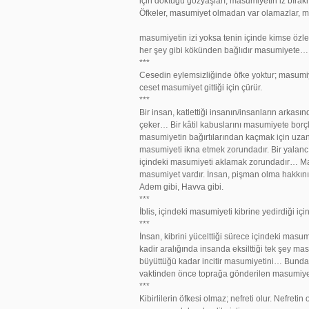
için döktüğü gözyaşları, masumiyetin iz bırak
Öfkeler, masumiyet olmadan var olamazlar, m
masumiyetin izi yoksa tenin içinde kimse özl
her şey gibi kökünden bağlıdır masumiyete…
***
Cesedin eylemsizliğinde öfke yoktur; masumi
ceset masumiyet gittiği için çürür.
***
Bir insan, katlettiği insanın/insanların arka
çeker… Bir kâtil kabuslarını masumiyete borçl
masumiyetin bağırtılarından kaçmak için uzanır.
masumiyeti ikna etmek zorundadır. Bir yalanc
içindeki masumiyeti aklamak zorundadır… Ma
masumiyet vardır. İnsan, pişman olma hakkını
Adem gibi, Havva gibi.
***
İblis, içindeki masumiyeti kibrine yedirdiği iç
***
İnsan, kibrini yücelttiği sürece içindeki masum
kadir aralığında insanda eksilttiği tek şey ma
büyüttüğü kadar incitir masumiyetini… Bundan ö
vaktinden önce toprağa gönderilen masumiy
***
Kibirlilerin öfkesi olmaz; nefreti olur. Nefret