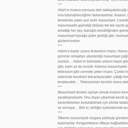
***
Allah’ın insana sonsuza dek saklayabileceği
ona tutunabileceğinin farkındadırlar. İnsanın,
temelinde yatan asıl sırdır masumiyet. Cesedin
masumiyetin giyindiği libâslar tek tek sıyrılı
anlattığı her şey, toprağın kendiliğinden gelm
masumiyet toprağa gider geldiği gibi; nesneyi 
gösterircesine.
***
Adem’e kadar uzanır tevbelerin hepsi, Havva il
görünür olmaktan utandırdığı masumiyet çağlar
süzülür… Adem’in belindeki sırların hepsi gib
gibi, kalın ya da incedir. Kalınsa masumiyetin t
tebessüm gibi cennete çeker insanı. Çünkü her
seferinde kendisini tekrarlayacaktır; çıktığı 
bırakacaktır… Tebessümün kendisi olana dek
***
Masumiyeti tenden içeriye almak insanın kendi i
yaratılışındandır. Onu dışarı çıkarmak kendi i
karanlıklardan kurtulabilmek için elinde tutabi
ve sonraya… Bilir ki; diriliğin eylemlerinde bu 
***
Öfkenin masumiyeti rüzgara yükleyip gönderdiğ
kalamazlar. Kırılganlıkların öfkeye bağladıkla