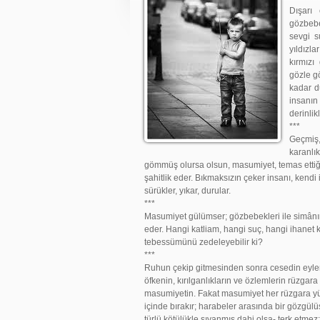
Dışarı 
gözbebe
sevgi s
yıldızla
kırmızı
gözle g
kadar du
insanın
derinli
***
Geçmiş, 
karanlık
gömmüş olursa olsun, masumiyet, temas ettiği 
şahitlik eder. Bıkmaksızın çeker insanı, kendi 
sürükler, yıkar, durular.
***
Masumiyet gülümser; gözbebekleri ile simânın
eder. Hangi katliam, hangi suç, hangi ihanet 
tebessümünü zedeleyebilir ki?
***
Ruhun çekip gitmesinden sonra cesedin eylem
öfkenin, kırılganlıkların ve özlemlerin rüzgar
masumiyetin. Fakat masumiyet her rüzgara y
içinde bırakır; harabeler arasında bir gözgül
türlü kötülükle sıvanmış dahi olsa- terk etmez