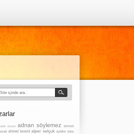
zarlar
adnan söylemez
ahmed
kadir özcan
alper selçuk
ahmet levent
burak
aybike tuba