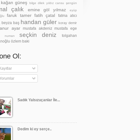
z kağan güneş
bilge dilek yıldız
cansu şengün
al çalık
emine göl yılmaz
eyüp
faruk tamer
fatih çatal
fatma atıcı
ğlu
handan güler
a beyza baş
koray demir
anur ayar
mustafa akdeniz
mustafa ege
seçkin deniz
tolgahan
h numan
noğlu
özlem baki
one Ol:
ayıtlar
Yorumlar
Sadık Yalsızuçanlar İle...
Dedim ki ey serçe..