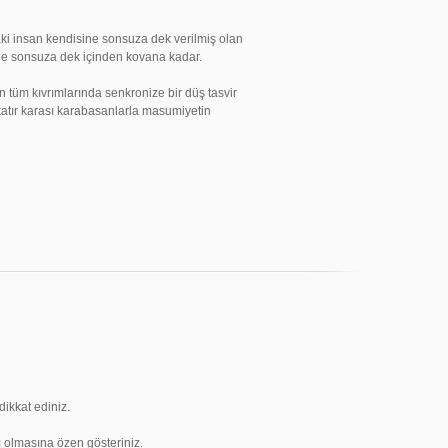
ki insan kendisine sonsuza dek verilmiş olan
yle sonsuza dek içinden kovana kadar.
 tüm kıvrımlarında senkronize bir düş tasvir
katır karası karabasanlarla masumiyetin
ikkat ediniz.
ı olmasına özen gösteriniz.