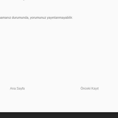
uymamanız durumunda, yorumunuz yayınlanmayabilir.
Ana Sayfa
Önceki Kayıt