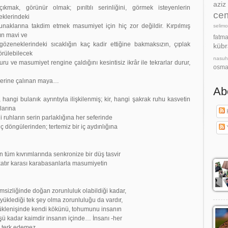
azi
çıkmak, görünür olmak; pırıltılı serinliğini, görmek isteyenlerin
cem
klerindeki
unaklarına takdim etmek masumiyet için hiç zor değildir. Kırpılmış
selimo
rın mavi ve
fatm
 gözeneklerindeki sıcaklığın kaç kadir ettiğine bakmaksızın, çıplak
kübr
örülebilecek
nasu
ru ve masumiyet rengine çaldığını kesintisiz ikrâr ile tekrarlar durur,
osma
klerine çalınan maya…
Ab
hangi bulanık ayrıntıyla ilişkilenmiş; kir, hangi şakrak ruhu kasvetin
larına
K
ruhların serin parlaklığına her seferinde
iç döngülerinden; tertemiz bir iç aydınlığına
 tüm kıvrımlarında senkronize bir düş tasvir
katır karası karabasanlarla masumiyetin
sizliğinde doğan zorunluluk olabildiği kadar,
a yüklediği tek şey olma zorunluluğu da vardır,
üklenişinde kendi kökünü, tohumunu insanın
üşü kadar kaimdir insanın içinde… İnsanı -her
; terk edemez.