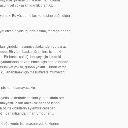
mayacak şekilde gitmesine mâni olurlar.
asumiyet yoksa kırılganlık olamaz,
eyemez. Bu yüzden öfke, kendisine bağlı diğer
yet öfkenin yokluğunda aslına, toprağa döner;
sından içindeki masumiyet kökünden dolayı acı
udur. Bir zâni, başka cürümlere içindeki
 Bir hırsız, çaldığı her şey için içindeki
ı yalanlarına devam etmek için her seferinde
sumiyet yoksa, günah yoktur. Günah varsa
 kullanabilmek için masumiyete muhtaçtır;
in pişman olamayacaktır.
iyetin köklerinde katliam yapar; kibrin her
sumiyettir. İnsan ancak ve sadece kibrini
türü kibirlilerin eylemsiz cesetleri,
etin parlaklığından mahrumdurlar…
in olduğu yerde ise, masumiyet, köklerine