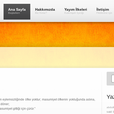
Ana Sayfa
Hakkımızda
Yayım İlkeleri
İletişim
Başlarken
Biz Kimiz?
Kalemşah İçeriği
Fikirleriniz için
Ya
n eylemsizliğinde öfke yoktur; masumiyet öfkenin yokluğunda aslına,
 döner;
abdul
sumiyet gittiği için çürür.”
said 