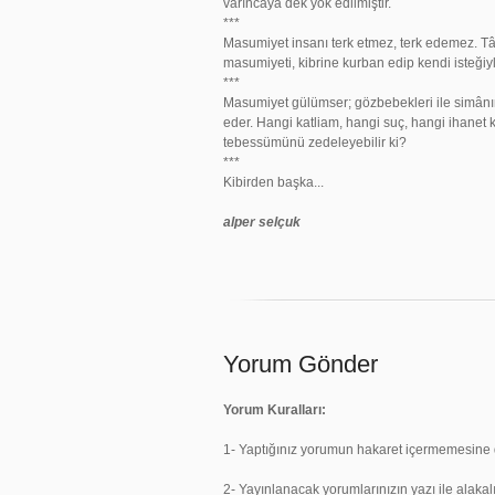
varıncaya dek yok edilmiştir.
***
Masumiyet insanı terk etmez, terk edemez. Tâ
masumiyeti, kibrine kurban edip kendi isteği
***
Masumiyet gülümser; gözbebekleri ile simânın
eder. Hangi katliam, hangi suç, hangi ihanet 
tebessümünü zedeleyebilir ki?
***
Kibirden başka...
alper selçuk
Yorum Gönder
Yorum Kuralları:
1- Yaptığınız yorumun hakaret içermemesine d
2- Yayınlanacak yorumlarınızın yazı ile alakal