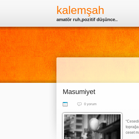
kalemşah
amatör ruh,pozitif düşünce..
Masumiyet
0 yorum
“Cesedi
toprağa
ceset ma