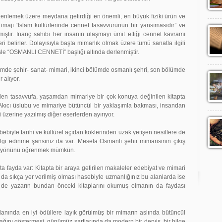
ek üzere meydana getirdiği en önemli, en büyük fiziki ürün ve
imajı “İslam kültürlerinde cennet tasavvurunun bir yansımasıdır” ve
iştir. İnanç sahibi her insanın ulaşmayı ümit ettiği cennet kavramı
ri belirler. Dolayısıyla başta mimarlık olmak üzere tümü sanatla ilgili
şle “OSMANLI CENNETİ” başlığı altında derlenmiştir.
şehir- sanat- mimari, ikinci bölümde osmanlı şehri, son bölümde
 alıyor.
savvufa, yaşamdan mimariye bir çok konuya değinilen kitapta
Akıcı üslubu ve mimariye bütüncül bir yaklaşımla bakması, insandan
 üzerine yazılmış diğer eserlerden ayırıyor.
e tarihi ve kültürel açıdan köklerinden uzak yetişen nesillere de
ilgi edinme şansınız da var: Mesela Osmanlı şehir mimarisinin çıkış
an yönünü öğrenmek mümkün.
var: Kitapta bir araya getirilen makaleler edebiyat ve mimari
a da sıkça yer verilmiş olması hasebiyle uzmanlığınız bu alanlarda ise
ir de yazarın bundan önceki kitaplarını okumuş olmanın da faydası
n iyi ödüllere layık görülmüş bir mimarın aslında bütüncül
ğını göstermesi, günümüz şartlarında da modern bir derviş, bir bilge