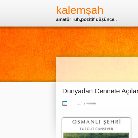
kalemşah
amatör ruh,pozitif düşünce..
Dünyadan Cennete Açılan
2 yorum