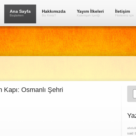
Ana Sayfa
Hakkımızda
Yayım İlkeleri
İletişim
Başlarken
Biz Kimiz?
Kalemşah İçeriği
Fikirleriniz için
 Kapı: Osmanlı Şehri
Ya
abdul
said 