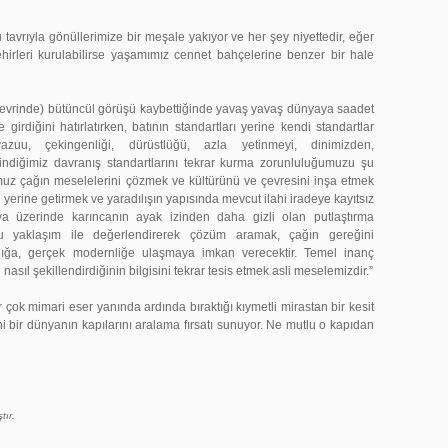
la gönüllerimize bir meşale yakıyor ve her şey niyettedir, eğer
hirleri kurulabilirse yaşamımız cennet bahçelerine benzer bir hale
nde) bütüncül görüşü kaybettiğinde yavaş yavaş dünyaya saadet
irdiğini hatırlatırken, batının standartları yerine kendi standartlar
vazuu, çekingenliği, dürüstlüğü, azla yetinmeyi, dinimizden,
dindiğimiz davranış standartlarını tekrar kurma zorunluluğumuzu şu
umuz çağın meselelerini çözmek ve kültürünü ve çevresini inşa etmek
i yerine getirmek ve yaradılışın yapısında mevcut ilahi iradeye kayıtsız
ya üzerinde karıncanın ayak izinden daha gizli olan putlaştırma
bu yaklaşım ile değerlendirerek çözüm aramak, çağın gereğini
ığa, gerçek modernliğe ulaşmaya imkan verecektir. Temel inanç
nasıl şekillendirdiğinin bilgisini tekrar tesis etmek asli meselemizdir.”
mari eser yanında ardında bıraktığı kıymetli mirastan bir kesit
i bir dünyanın kapılarını aralama fırsatı sunuyor. Ne mutlu o kapıdan
tır.