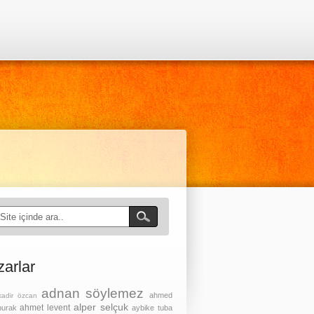
zarlar
adnan söylemez
ahmed
kadir özcan
alper selçuk
ahmet levent
burak
aybike tuba