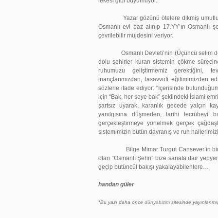
lekesi gibi büyümüyor.
Yazar gözünü ötelere dikmiş umutlu tavrıy
Osmanlı evi baz alınıp 17.YY’ın Osmanlı şe
çevrilebilir müjdesini veriyor.
Osmanlı Devleti’nin (Üçüncü selim devri
dolu şehirler kuran sistemin çökme sürecine g
ruhumuzu geliştirmemiz gerektiğini, te
inançlarımızdan, tasavvufi eğitimimizden e
sözlerle ifade ediyor: “İçerisinde bulunduğ
için “Bak, her şeye bak” şeklindeki İslami emr
şartsız uyarak, karanlık gecede yalçın ka
yanılgısına düşmeden, tarihi tecrübeyi 
gerçekleştirmeye yönelmek gerçek çağdaşl
sistemimizin bütün davranış ve ruh hallerimizi 
Bilge Mimar Turgut Cansever’in bir çok mi
olan “Osmanlı Şehri” bize sanata dair yepyen
geçip bütüncül bakışı yakalayabilenlere…
handan güler
*Bu yazı daha önce
dünyabizim
sitesinde yayınlanmış