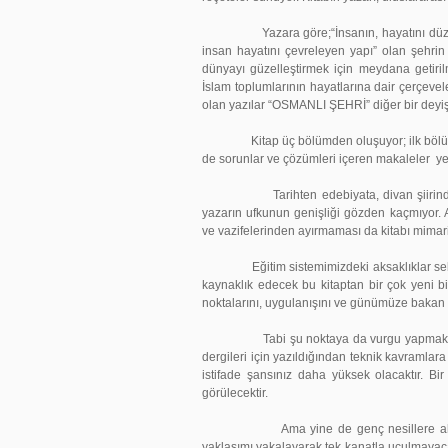
Yazara göre;“İnsanın, hayatını düzenlem
insan hayatını çevreleyen yapı” olan şehrin 
dünyayı güzelleştirmek için meydana getirilm
İslam toplumlarının hayatlarına dair çerçevele
olan yazılar “OSMANLI ŞEHRİ” diğer bir deyi
Kitap üç bölümden oluşuyor; ilk bölümde 
de sorunlar ve çözümleri içeren makaleler yer
Tarihten edebiyata, divan şiirinden ta
yazarın ufkunun genişliği gözden kaçmıyor. 
ve vazifelerinden ayırmaması da kitabı mimari
Eğitim sistemimizdeki aksaklıklar sebebiyl
kaynaklık edecek bu kitaptan bir çok yeni b
noktalarını, uygulanışını ve günümüze bak
Tabi şu noktaya da vurgu yapmakta fayda 
dergileri için yazıldığından teknik kavramlar
istifade şansınız daha yüksek olacaktır. B
görülecektir.
Ama yine de genç nesillere alanında e
yaklaşımı yakalayarak tek kanatla uçulmayaca