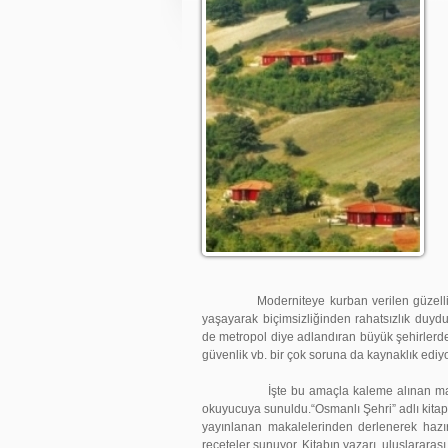
Moderniteye kurban verilen güzellikler b
yaşayarak biçimsizliğinden rahatsızlık duy
de metropol diye adlandıran büyük şehirlerde
güvenlik vb. bir çok soruna da kaynaklık ediyor
İşte bu amaçla kaleme alınan makalelerd
okuyucuya sunuldu.“Osmanlı Şehri” adlı kitap 
yayınlanan makalelerinden derlenerek hazı
reçeteler sunuyor. Kitabın yazarı, uluslarara