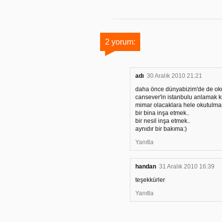
2 yorum:
adı
30 Aralık 2010 21:21
daha önce dünyabizim'de de ok
cansever'in istanbulu anlamak ki
mimar olacaklara hele okutulmas
bir bina inşa etmek..
bir nesil inşa etmek..
aynıdır bir bakıma:)
Yanıtla
handan
31 Aralık 2010 16:39
teşekkürler
Yanıtla