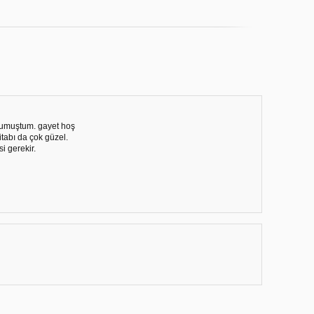
umuştum. gayet hoş
tabı da çok güzel.
i gerekir.