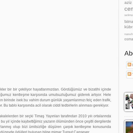
azi
cem
selimo
fatm
kübr
nasu
osma
Ab
K
ir bir çekiliyor hayatlarımızdan. Gördüğümüz ve bizatihi içinde
duğumuz kentleşme karşısında umutsuzluğumuz giderek artıyor. Hele
n birinde isek bu vahim durum günlük yaşamlarımızı felç eden trafik,
. Bu tablo karşısında acil olarak ciddi tedbirlerin alınması gerekiyor.
en bir seçki Timaş Yayınları tarafından 2010 yılı ortalarında
bu yıl içinde kaybettiğimiz yazarın ölümünden önce çeşitli dergilerde
rlanmış olup bizi ümitsizliğe düşüren çarpık kentleşme konusunda
sı düzeyde ödülleri bulunan bilge mimar Turgut Cansever.