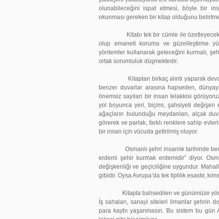
olunabileceğini ispat etmesi, böyle bir i
okunması gereken bir kitap olduğunu belirtme
Kitabı tek bir cümle ile özetleyecek olsa
olup emaneti koruma ve güzelleştirme yük
yöntemler kullanarak geleceğini kurmalı, şeh
ortak sorumluluk düşmektedir.
Kitaptan birkaç alıntı yaparak devam etm
benzer duvarlar arasına hapseden, dünyaya 
önemsiz sayılan bir insan telakkisi görüyoru
yol boyunca yeri, biçimi, şahsiyeti değişen
ağaçların bulunduğu meydanları, alçak duva
görerek ve parlak, farklı renklere sahip evle
bir insan için vücuda getirilmiş oluyor.
Osmanlı şehri insanlık tarihinde benzeri 
erdemi şehir kurmak erdemidir” diyor. Osmanl
değişkenliği ve geçiciliğine uygundur. Mahalle
gibidir. Oysa Avrupa’da tek tiplilik esastır, k
Kitapta bahsedilen ve günümüze yönelik çöz
İş sahaları, sanayi siteleri limanlar şehrin 
para kaybı yaşanmasın. Bu sistem bu gün Al