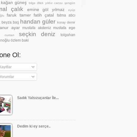
z kağan güneş
bilge dilek yıldız
cansu şengün
al çalık
emine göl yılmaz
eyüp
faruk tamer
fatih çatal
fatma atıcı
ğlu
handan güler
a beyza baş
koray demir
anur ayar
mustafa akdeniz
mustafa ege
seçkin deniz
tolgahan
h numan
noğlu
özlem baki
one Ol:
ayıtlar
Yorumlar
Sadık Yalsızuçanlar İle...
Dedim ki ey serçe..