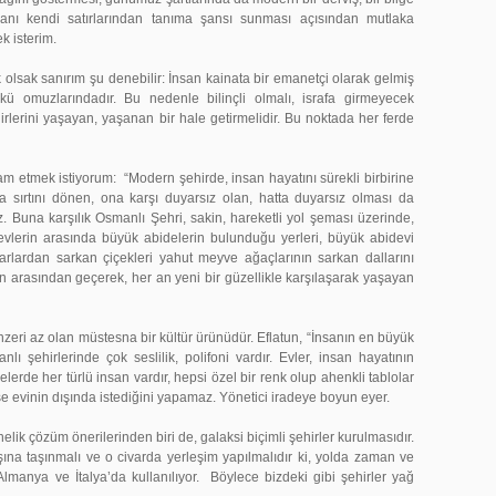
nsanı kendi satırlarından tanıma şansı sunması açısından mutlaka
k isterim.
k sanırım şu denebilir: İnsan kainata bir emanetçi olarak gelmiş
ü omuzlarındadır. Bu nedenle bilinçli olmalı, israfa girmeyecek
irlerini yaşayan, yaşanan bir hale getirmelidir. Bu noktada her ferde
ek istiyorum: “Modern şehirde, insan hayatını sürekli birbirine
sırtını dönen, ona karşı duyarsız olan, hatta duyarsız olması da
z. Buna karşılık Osmanlı Şehri, sakin, hareketli yol şeması üzerinde,
 evlerin arasında büyük abidelerin bulunduğu yerleri, büyük abidevi
rlardan sarkan çiçekleri yahut meyve ağaçlarının sarkan dallarını
rin arasından geçerek, her an yeni bir güzellikle karşılaşarak yaşayan
az olan müstesna bir kültür ürünüdür. Eflatun, “İnsanın en büyük
ı şehirlerinde çok seslilik, polifoni vardır. Evler, insan hayatının
lerde her türlü insan vardır, hepsi özel bir renk olup ahenkli tablolar
imse evinin dışında istediğini yapamaz. Yönetici iradeye boyun eyer.
üm önerilerinden biri de, galaksi biçimli şehirler kurulmasıdır.
dışına taşınmalı ve o civarda yerleşim yapılmalıdır ki, yolda zaman ve
manya ve İtalya’da kullanılıyor. Böylece bizdeki gibi şehirler yağ