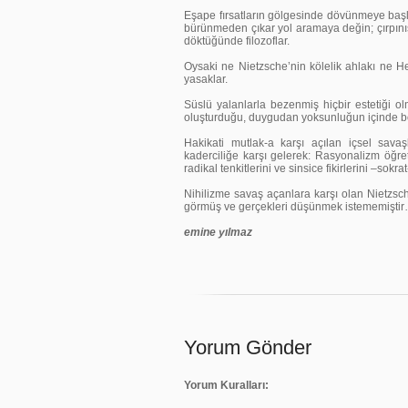
Eşape fırsatların gölgesinde dövünmeye baş
bürünmeden çıkar yol aramaya değin; çırpınışla
döktüğünde filozoflar.
Oysaki ne Nietzsche’nin kölelik ahlakı ne H
yasaklar.
Süslü yalanlarla bezenmiş hiçbir estetiği olma
oluşturduğu, duygudan yoksunluğun içinde bo
Hakikati mutlak-a karşı açılan içsel savaş
kaderciliğe karşı gelerek: Rasyonalizm öğre
radikal tenkitlerini ve sinsice fikirlerini –sokra
Nihilizme savaş açanlara karşı olan Nietzs
görmüş ve gerçekleri düşünmek istememişti
emine yılmaz
Yorum Gönder
Yorum Kuralları: