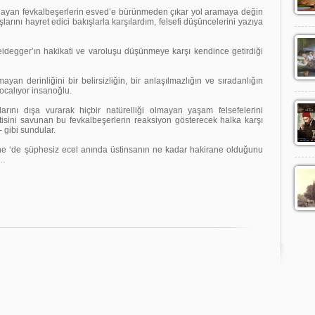
layan fevkalbeşerlerin esved’e bürünmeden çıkar yol aramaya değin
rını hayret edici bakışlarla karşılardım, felsefi düşüncelerini yazıya
eidegger’ın hakikati ve varoluşu düşünmeye karşı kendince getirdiği
yan derinliğini bir belirsizliğin, bir anlaşılmazlığın ve sıradanlığın
calıyor insanoğlu.
larını dışa vurarak hiçbir natürelliği olmayan yaşam felsefelerini
tisini savunan bu fevkalbeşerlerin reaksiyon gösterecek halka karşı
t- gibi sundular.
che ‘de şüphesiz ecel anında üstinsanın ne kadar hakirane olduğunu
r…