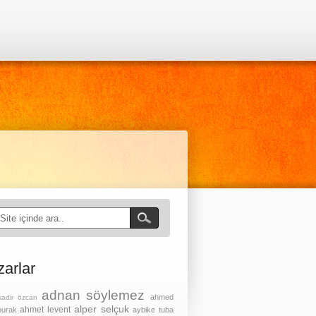
zarlar
adnan söylemez
ahmed
kadir özcan
alper selçuk
ahmet levent
burak
aybike tuba