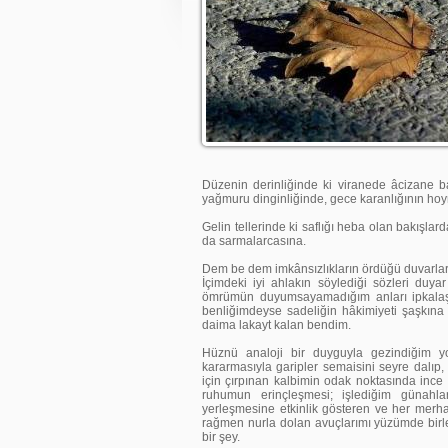
Düzenin derinliğinde ki viranede âcizane b
yağmuru dinginliğinde, gece karanlığının hoyr
Gelin tellerinde ki saflığı heba olan bakışlard
da sarmalarcasına.
Dem be dem imkânsızlıkların ördüğü duvarlar
İçimdeki iyi ahlakın söylediği sözleri duy
ömrümün duyumsayamadığım anları ipkalaşmı
benliğimdeyse sadeliğin hâkimiyeti şaşkına
daima lakayt kalan bendim.
Hüznü analoji bir duyguyla gezindiğim yo
kararmasıyla garipler semaisini seyre dalı
için çırpınan kalbimin odak noktasında inc
ruhumun erinçleşmesi; işlediğim günahlar
yerleşmesine etkinlik gösteren ve her merh
rağmen nurla dolan avuçlarımı yüzümde birle
bir şey.