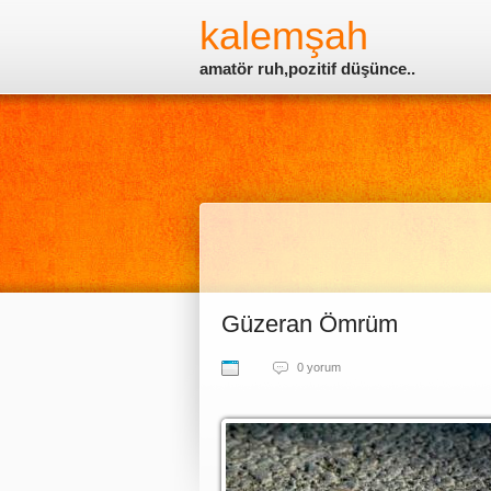
kalemşah
amatör ruh,pozitif düşünce..
Güzeran Ömrüm
0 yorum