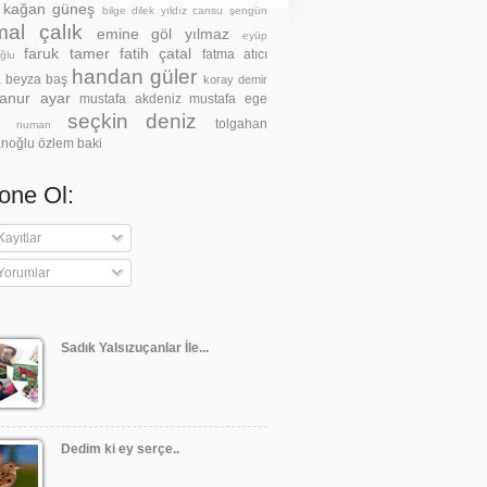
z kağan güneş
bilge dilek yıldız
cansu şengün
al çalık
emine göl yılmaz
eyüp
faruk tamer
fatih çatal
fatma atıcı
ğlu
handan güler
a beyza baş
koray demir
anur ayar
mustafa akdeniz
mustafa ege
seçkin deniz
tolgahan
h numan
noğlu
özlem baki
one Ol:
ayıtlar
Yorumlar
Sadık Yalsızuçanlar İle...
Dedim ki ey serçe..