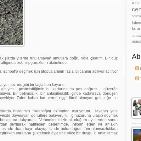
azi
cem
selimo
fatm
kübr
nasu
osma
Ab
akışlarda yiterde tutulamayan umutlara doğru yola çıkarım. Bir güz
atlığında eskimiş garezlerin akıbetinde.
K
a istinbat’a geçmek için ütopyalarımın fazlalığı canımı acıtıyor acıtıyor
a yetmezmiş gibi bir taşta ben koyarım
ar gibiyim. –pesimistliğimin bu kadarına da pes doğrusu-
güzerân
yor. Bir betimsizlik, bir anlaşılmazlık içinde kadavraya dönüşen
 çeviriyor. Zaten kabak tadı veren eşgüdümü olmayan geleceğe ise
llarda hislerimin fıkdanlığını özümden ayırıyorum. Havanın yeni
p, vecde doymayan gönüllere bakıyorum.
İç huzuruna ulaşıp doymak
e hesaplara dalıyorum.
Vehmetmeksizin okuduğum ayetlerden sonra
dan sıyrılarak hafifleşen bedenimde, intibah eden iyi ahlakın
alesinde dua-ı hayrı okuyup içinde bulunduğum tüm olumsuzluklara
ştirirken yaratana şükretmek öylesine yüce bir duygu ki anlatılamaz