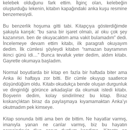
kelebek olduğunu fark ettim. İlginç olan, kelebeğin
oluşturduğu lekenin, kitabın kapağındaki anka kuşu resmine
benzemesiydi.
Bu benzerlik hoşuma gitti tabi. Kitapçıya gösterdiğimde
şakayla karışık: “bu sana bir işaret olmalı, al oku çok şey
kazanırsın. ben de okuyacaktım ama vakit bulamadım” dedi.
İncelemeye devam ettim kitabı, ilk paragrafı okuyayım
dedim. İlk cümlesi şöyleydi kitabın “ramazan bayramının
ikinci günü idi…” Bunca tevafuk yeter dedim, aldım kitabı.
Gayretle okumaya başladım.
Normal boyutlarda bir kitap en fazla bir haftada biter ama
Anka iki haftaya zor bitti. Bir cümle okuyup saatlerce
düşündüğüm oldu. Kitabı okudukça bende oluşan durgunluk
ve dinginliği görünce arkadaşlar da okumak istedi kitabı.
Boşverin dedim, kolay sindirilmez bu kitap. Biraz
kıskançlıktan biraz da paylaşmaya kıyamamaktan Anka’yı
okutmadım pek kimseye.
Kitap sonunda bitti ama ben de bittim. Ne hayatlar varmış,
imanıyla yanan ne canlar varmış, biz bu hayatın