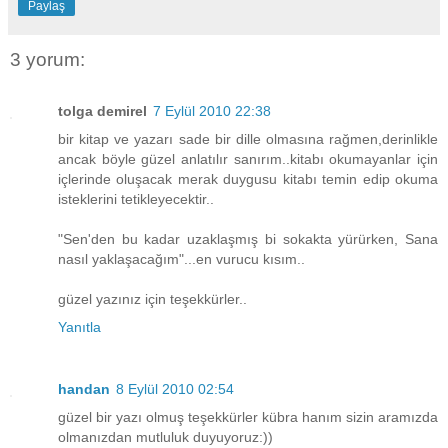
Paylaş
3 yorum:
tolga demirel
7 Eylül 2010 22:38
bir kitap ve yazarı sade bir dille olmasına rağmen,derinlikle
ancak böyle güzel anlatılır sanırım..kitabı okumayanlar için
içlerinde oluşacak merak duygusu kitabı temin edip okuma
isteklerini tetikleyecektir..
"Sen'den bu kadar uzaklaşmış bi sokakta yürürken, Sana
nasıl yaklaşacağım"...en vurucu kısım..
güzel yazınız için teşekkürler..
Yanıtla
handan
8 Eylül 2010 02:54
güzel bir yazı olmuş teşekkürler kübra hanım sizin aramızda
olmanızdan mutluluk duyuyoruz:))