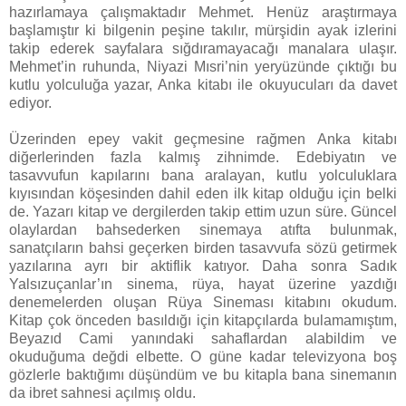
hazırlamaya çalışmaktadır Mehmet. Henüz araştırmaya
başlamıştır ki bilgenin peşine takılır, mürşidin ayak izlerini
takip ederek sayfalara sığdıramayacağı manalara ulaşır.
Mehmet’in ruhunda, Niyazi Mısri’nin yeryüzünde çıktığı bu
kutlu yolculuğa yazar, Anka kitabı ile okuyucuları da davet
ediyor.
Üzerinden epey vakit geçmesine rağmen Anka kitabı
diğerlerinden fazla kalmış zihnimde. Edebiyatın ve
tasavvufun kapılarını bana aralayan, kutlu yolculuklara
kıyısından köşesinden dahil eden ilk kitap olduğu için belki
de.
Yazarı kitap ve dergilerden takip ettim uzun süre. Güncel
olaylardan bahsederken sinemaya atıfta bulunmak,
sanatçıların bahsi geçerken birden tasavvufa sözü getirmek
yazılarına ayrı bir aktiflik katıyor.
Daha sonra Sadık
Yalsızuçanlar’ın sinema, rüya, hayat üzerine yazdığı
denemelerden oluşan Rüya Sineması kitabını okudum.
Kitap çok önceden basıldığı için kitapçılarda bulamamıştım,
Beyazıd Cami yanındaki sahaflardan alabildim ve
okuduğuma değdi elbette. O güne kadar televizyona boş
gözlerle baktığımı düşündüm ve bu kitapla bana sinemanın
da ibret sahnesi açılmış oldu.