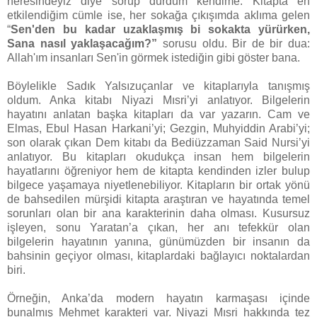
neresindeyiz diye sorup durdum kendime. Kitapta en
etkilendiğim cümle ise, her sokağa çıkışımda aklıma gelen
“
Sen'den bu kadar uzaklaşmış bi sokakta yürürken,
Sana nasıl yaklaşacağım?”
sorusu oldu. Bir de bir dua:
Allah'ım insanları Sen'in görmek istediğin gibi göster bana.
Böylelikle Sadık Yalsızuçanlar ve kitaplarıyla tanışmış
oldum. Anka kitabı Niyazi Mısri’yi anlatıyor. Bilgelerin
hayatını anlatan başka kitapları da var yazarın. Cam ve
Elmas, Ebul Hasan Harkani’yi; Gezgin, Muhyiddin Arabi’yi;
son olarak çıkan Dem kitabı da Bediüzzaman Said Nursi’yi
anlatıyor. Bu kitapları okudukça insan hem bilgelerin
hayatlarını öğreniyor hem de kitapta kendinden izler bulup
bilgece yaşamaya niyetlenebiliyor. Kitapların bir ortak yönü
de bahsedilen mürşidi kitapta araştıran ve hayatında temel
sorunları olan bir ana karakterinin daha olması. Kusursuz
işleyen, sonu Yaratan’a çıkan, her anı tefekkür olan
bilgelerin hayatının yanına, günümüzden bir insanın da
bahsinin geçiyor olması, kitaplardaki bağlayıcı noktalardan
biri.
Örneğin, Anka’da modern hayatın karmaşası içinde
bunalmış Mehmet karakteri var. Niyazi Mısri hakkında tez